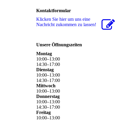
Kontaktformular
Klicken Sie hier um uns eine
Nachricht zukommen zu lassen!
Unsere Öffnungszeiten
Montag
10
:
00
–
13
:
00
14
:
30
–
17
:
00
Dienstag
10
:
00
–
13
:
00
14
:
30
–
17
:
00
Mittwoch
10
:
00
–
13
:
00
Donnerstag
10
:
00
–
13
:
00
14
:
30
–
17
:
00
Freitag
10
:
00
–
13
:
00